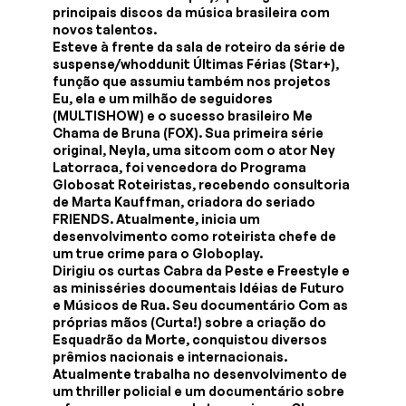
principais discos da música brasileira com
novos talentos.
Esteve à frente da sala de roteiro da série de
suspense/whoddunit Últimas Férias (Star+),
função que assumiu também nos projetos
Eu, ela e um milhão de seguidores
(MULTISHOW) e o sucesso brasileiro Me
Chama de Bruna (FOX). Sua primeira série
original, Neyla, uma sitcom com o ator Ney
Latorraca, foi vencedora do Programa
Globosat Roteiristas, recebendo consultoria
de Marta Kauffman, criadora do seriado
FRIENDS. Atualmente, inicia um
desenvolvimento como roteirista chefe de
um true crime para o Globoplay.
Dirigiu os curtas Cabra da Peste e Freestyle e
as minisséries documentais Idéias de Futuro
e Músicos de Rua. Seu documentário Com as
próprias mãos (Curta!) sobre a criação do
Esquadrão da Morte, conquistou diversos
prêmios nacionais e internacionais.
Atualmente trabalha no desenvolvimento de
um thriller policial e um documentário sobre