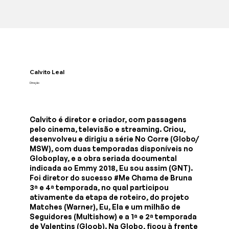
Calvito Leal
Direção
Calvito é diretor e criador, com passagens
pelo cinema, televisão e streaming. Criou,
desenvolveu e dirigiu a série No Corre (Globo/
MSW), com duas temporadas disponíveis no
Globoplay, e a obra seriada documental
indicada ao Emmy 2018, Eu sou assim (GNT).
Foi diretor do sucesso #Me Chama de Bruna
3ª e 4ª temporada, no qual participou
ativamente da etapa de roteiro, do projeto
Matches (Warner), Eu, Ela e um milhão de
Seguidores (Multishow) e a 1ª e 2ª temporada
de Valentins (Gloob). Na Globo, ficou à frente