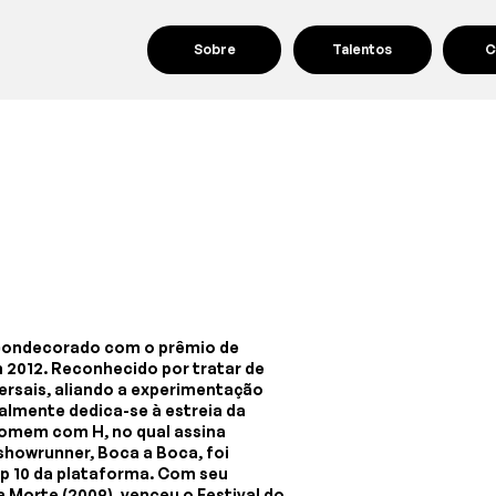
Sobre
Talentos
C
r, condecorado com o prêmio de
 2012. Reconhecido por tratar de
rsais, aliando a experimentação
almente dedica-se à estreia da
Homem com H, no qual assina
 showrunner, Boca a Boca, foi
op 10 da plataforma. Com seu
 Morte (2009), venceu o Festival do