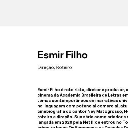
Esmir Filho
Direção, Roteiro
Esmir Filho é roteirista, diretor e produto
cinema da Academia Brasileira de Letras em
temas contemporâneos em narrativas unive
na linguagem com potencial comercial, atu
cinebiografia do cantor Ney Matogrosso, 
roteiro e direção. Sua série como criador e
lançada em 2020 pela Netflix e entrou no T
primeiro longa Os Famosos e os Duendes Da