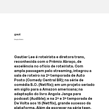
gaut
Direção, Roteiro
Gautier Lee é roteirista e diretora trans,
reconhecida com o Prêmio Abraço, de
excelência no ofício de roteirista. Com
ampla passagem pelo streaming, integrou a
sala de roteiro na 2ª temporada de Auto
Posto (Comedy Central BR); na série de
comédia B.O. (Netflix); em um projeto seriado
em sigilo para a Amazon americana; na
adaptação do livro Angola Janga para
podcast (Audible); e na 2ª e 3ª temporada de
De Volta aos 15 (Netflix), grande sucesso da
plataforma. Além de escrever na série teen,