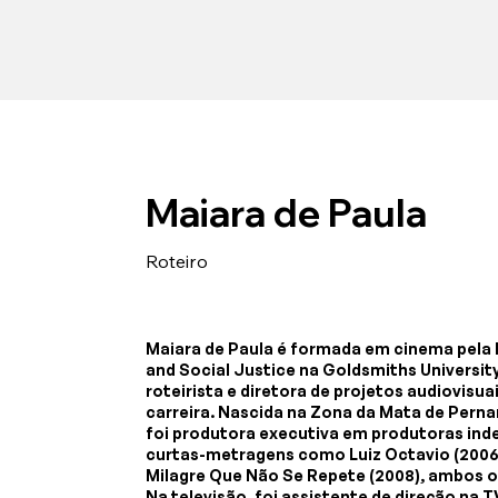
Maiara de Paula
Roteiro
Maiara de Paula é formada em cinema pela
and Social Justice na Goldsmiths Universi
roteirista e diretora de projetos audiovisua
carreira. Nascida na Zona da Mata de Perna
foi produtora executiva em produtoras ind
curtas-metragens como Luiz Octavio (2006
Milagre Que Não Se Repete (2008), ambos os 
Na televisão, foi assistente de direção n