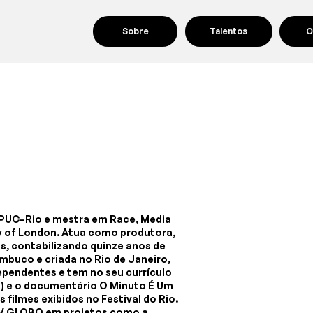
Sobre
Talentos
C
 PUC–Rio e mestra em Race, Media
ty of London. Atua como produtora,
is, contabilizando quinze anos de
mbuco e criada no Rio de Janeiro,
ependentes e tem no seu currículo
) e o documentário O Minuto É Um
filmes exibidos no Festival do Rio.
a TV GLOBO em projetos como a