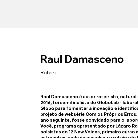
Raul Damasceno
Roteiro
Raul Damasceno é autor roteirista, natural 
2016, foi semifinalista do GloboLab - labor
Globo para fomentar a inovação e identifica
projeto de websérie Com os Próprios Erros.
ano seguinte, fosse convidado para o labor
Você, programa apresentado por Lázaro Ra
bolsistas do 12 New Voices, primeiro curso d
estreantes, onde desenvolveu o roteiro do