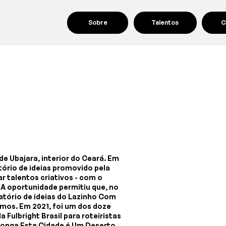
Sobre
Talentos
C
de Ubajara, interior do Ceará. Em
atório de ideias promovido pela
r talentos criativos - com o
 A oportunidade permitiu que, no
atório de ideias do Lazinho Com
mos. Em 2021, foi um dos doze
a Fulbright Brasil para roteiristas
 longa Esta Cidade é Um Deserto