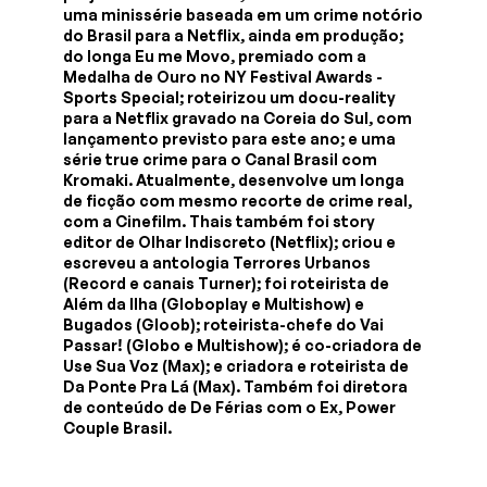
uma minissérie baseada em um crime notório
do Brasil para a Netflix, ainda em produção;
do longa Eu me Movo, premiado com a
Medalha de Ouro no NY Festival Awards -
Sports Special; roteirizou um docu-reality
para a Netflix gravado na Coreia do Sul, com
lançamento previsto para este ano; e uma
série true crime para o Canal Brasil com
Kromaki. Atualmente, desenvolve um longa
de ficção com mesmo recorte de crime real,
com a Cinefilm. Thais também foi story
editor de Olhar Indiscreto (Netflix); criou e
escreveu a antologia Terrores Urbanos
(Record e canais Turner); foi roteirista de
Além da Ilha (Globoplay e Multishow) e
Bugados (Gloob); roteirista-chefe do Vai
Passar! (Globo e Multishow); é co-criadora de
Use Sua Voz (Max); e criadora e roteirista de
Da Ponte Pra Lá (Max). Também foi diretora
de conteúdo de De Férias com o Ex, Power
Couple Brasil.